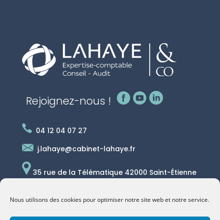
Rejoignez-nous !
04 12 04 07 27
j.lahaye@cabinet-lahaye.fr
35 rue de la Télématique 42000 Saint-Étienne
|
RECRUTEMENT
Nous utilisons des cookies pour optimiser notre site web et notre service.
|
BLOG