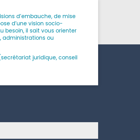
visions d’embauche, de mise
ose d’une vision socio-
 besoin, il sait vous orienter
, administrations ou
secrétariat juridique, conseil