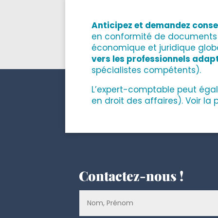
Anticipez et demandez consei
en conformité de documents o
économique et juridique global
vers les professionnels adap
spécialistes compétents).
L’expert-comptable peut ég
en droit des affaires). Voir l
Contactez-nous !