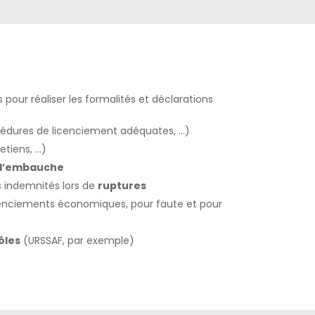
pour réaliser les formalités et déclarations
cédures de licenciement adéquates, …)
etiens, …)
 d’embauche
s indemnités lors de
ruptures
cenciements économiques, pour faute et pour
ôles
(URSSAF, par exemple)