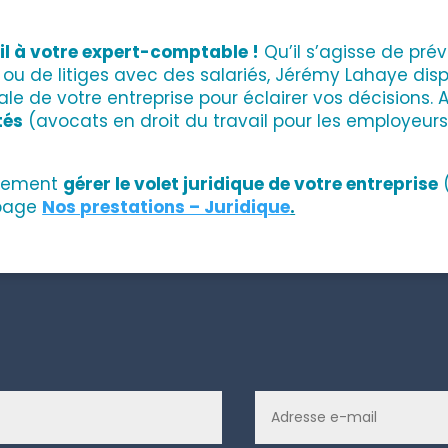
l à votre expert-comptable !
Qu’il s’agisse de pré
u de litiges avec des salariés, Jérémy Lahaye disp
e de votre entreprise pour éclairer vos décisions. Au
tés
(avocats en droit du travail pour les employeurs
alement
gérer le volet juridique de votre entreprise
(
a page
Nos prestations – Juridique
.