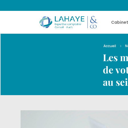
Cabine
Accueil
N
5
Les m
de vo
au se