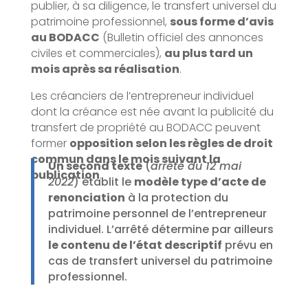
publier, à sa diligence, le transfert universel du
patrimoine professionnel,
sous forme d’avis
au BODACC
(Bulletin officiel des annonces
civiles et commerciales),
au plus tard un
mois après sa réalisation
.
Les créanciers de l’entrepreneur individuel
dont la créance est née avant la publicité du
transfert de propriété au BODACC peuvent
former
opposition selon les règles de droit
commun dans le mois suivant la
Un second texte
(
arrêté du 12 mai
publication
.
2022
) établit le
modèle type d’acte de
renonciation
à la protection du
patrimoine personnel de l’entrepreneur
individuel. L’arrêté détermine par ailleurs
le contenu de l’état descriptif
prévu en
cas de transfert universel du patrimoine
professionnel.